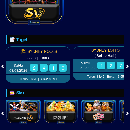
Togel
SYDNEY LOTTO
SYDNEY POOLS
( Setiap Hari )
( Setiap Hari )
Sabtu
1
3
7
Sabtu
2
4
1
3
08/08/2026
08/08/2026
Tutup: 13:45 | Buka: 13:55
Tutup: 13:20 | Buka: 13:50
Slot