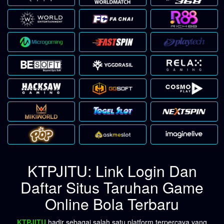
KTPJITU: Link Login Dan
Daftar Situs Taruhan Game
Online Bola Terbaru
KTPJITU
hadir sebagai salah satu platform terpercaya yang