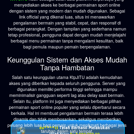
menyediakan akses ke berbagai permainan sport online
dengan sistem yang modern dan mudah digunakan. Sebagai
link official yang dikenal luas, situs ini menawarkan
pengalaman bermain yang stabil, cepat, dan responsif di
berbagai perangkat. Dengan tampilan yang sederhana namun
tetap profesional, pengguna dapat dengan mudah menjelajahi
berbagai menu permainan tanpa mengalami kesulitan, baik
bagi pemula maupun pemain berpengalaman.
Keunggulan Sistem dan Akses Mudah
Tanpa Hambatan
Salah satu keunggulan utama KtpJiTU adalah kemudahan
akses yang diberikan kepada seluruh pengguna. Server yang
digunakan memiliki performa tinggi sehingga mampu
meminimalisir gangguan seperti lag atau delay saat bermain.
Selain itu, platform ini juga menyediakan berbagai pilihan
permainan sport online populer yang selalu diperbarui secara
berkala. Hal ini membuat pengalaman bermain terasa lebih
dinamis dan tidak membosankan, sekaligus memberikan
peluang lebih luas bagi pemain untuk menikmati berbagai jenis
taruhan dalam satu tempat.